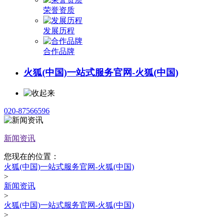
荣誉资质
发展历程
合作品牌
火狐(中国)一站式服务官网-火狐(中国)
020-87566596
新闻资讯
您现在的位置：
火狐(中国)一站式服务官网-火狐(中国)
>
新闻资讯
>
火狐(中国)一站式服务官网-火狐(中国)
>