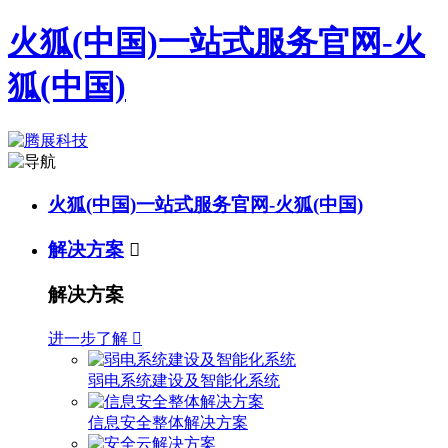
火狐(中国)一站式服务官网-火
狐(中国)
火狐(中国)一站式服务官网-火狐(中国)
解决方案

解决方案
进一步了解

弱电系统建设及智能化系统
信息安全整体解决方案