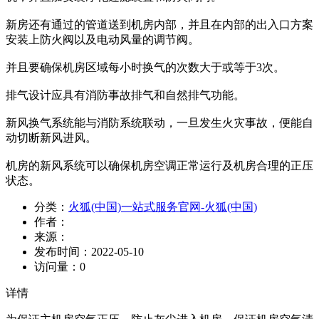
新房还有通过的管道送到机房内部，并且在内部的出入口方案
安装上防火阀以及电动风量的调节阀。
并且要确保机房区域每小时换气的次数大于或等于3次。
排气设计应具有消防事故排气和自然排气功能。
新风换气系统能与消防系统联动，一旦发生火灾事故，便能自
动切断新风进风。
机房的新风系统可以确保机房空调正常运行及机房合理的正压
状态。
分类：
火狐(中国)一站式服务官网-火狐(中国)
作者：
来源：
发布时间：
2022-05-10
访问量：
0
详情