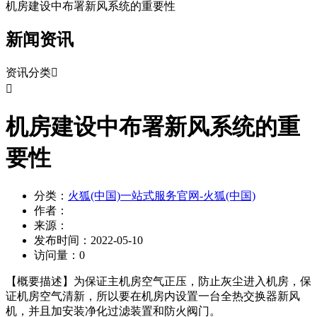
机房建设中布署新风系统的重要性
新闻资讯
资讯分类


机房建设中布署新风系统的重
要性
分类：
火狐(中国)一站式服务官网-火狐(中国)
作者：
来源：
发布时间：
2022-05-10
访问量：
0
【概要描述】
为保证主机房空气正压，防止灰尘进入机房，保
证机房空气清新，所以要在机房内设置一台全热交换器新风
机，并且加安装净化过滤装置和防火阀门。