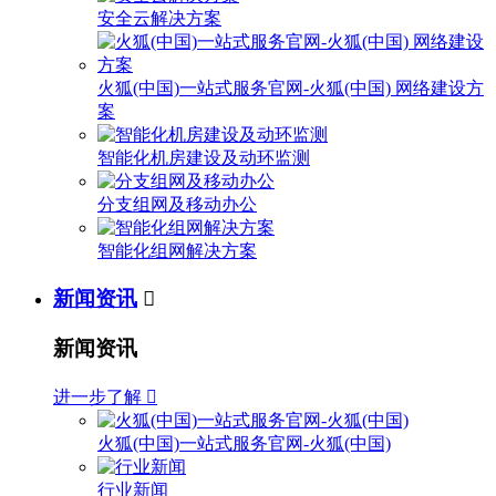
安全云解决方案
火狐(中国)一站式服务官网-火狐(中国) 网络建设方
案
智能化机房建设及动环监测
分支组网及移动办公
智能化组网解决方案
新闻资讯

新闻资讯
进一步了解

火狐(中国)一站式服务官网-火狐(中国)
行业新闻